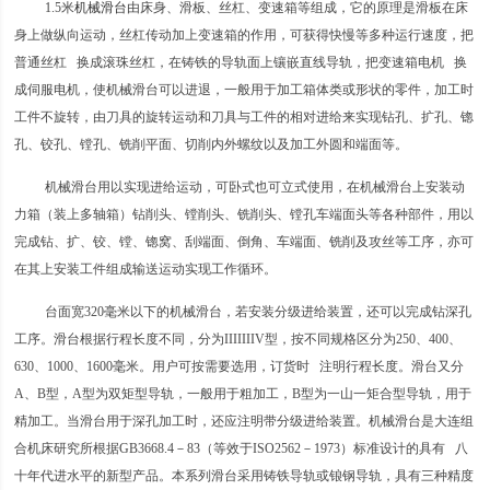
1.5米
机械滑台
由床身、滑板、丝杠、变速箱等组成，它的原理是滑板在床
身上做纵向运动，丝杠传动加上变速箱的作用，可获得快慢等多种运行速度，把
普通丝杠 换成滚珠丝杠，在铸铁的导轨面上镶嵌直线导轨，把变速箱电机 换
成伺服电机，使机械滑台可以进退，一般用于加工箱体类或形状的零件，加工时
工件不旋转，由刀具的旋转运动和刀具与工件的相对进给来实现钻孔、扩孔、锪
孔、铰孔、镗孔、铣削平面、切削内外螺纹以及加工外圆和端面等。
机械滑台用以实现进给运动，可卧式也可立式使用，在机械滑台上安装动
力箱（装上多轴箱）钻削头、镗削头、铣削头、镗孔车端面头等各种部件，用以
完成钻、扩、铰、镗、锪窝、刮端面、倒角、车端面、铣削及攻丝等工序，亦可
在其上安装工件组成输送运动实现工作循环。
台面宽320毫米以下的机械滑台，若安装分级进给装置，还可以完成钻深孔
工序。滑台根据行程长度不同，分为IIIIIIIV型，按不同规格区分为250、400、
630、1000、1600毫米。用户可按需要选用，订货时 注明行程长度。滑台又分
A、B型，A型为双矩型导轨，一般用于粗加工，B型为一山一矩合型导轨，用于
精加工。当滑台用于深孔加工时，还应注明带分级进给装置。机械滑台是大连组
合机床研究所根据GB3668.4－83（等效于ISO2562－1973）标准设计的具有 八
十年代进水平的新型产品。本系列滑台采用铸铁导轨或锒钢导轨，具有三种精度