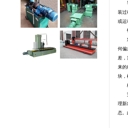
800滚压机
江苏SX2016型双面
装过
床
铣床
或运
1200型端
江苏龙门数控钻铣
面铣床
床
何偏
差，
来的
块，
理新
态。