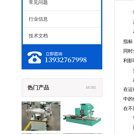
常见问题
行业信息
技术文档
指标
同时
利影
热门产品
MORE
在运
中的
在不
X6200端面
江苏工作台移动式
铣床
端面铣床