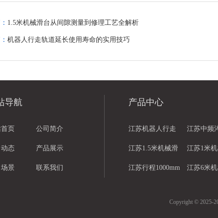
篇：
1.5米机械滑台从间隙测量到修理工艺全解析
篇：
机器人行走轨道延长使用寿命的实用技巧
站导航
产品中心
站首页
公司简介
江苏机器人行走
江苏中频
司动态
产品展示
轨道
江苏1.5米机械滑
江苏1米
司场景
联系我们
台
江苏行程1000mm
江苏6米
机械滑台
Copyright © 2025