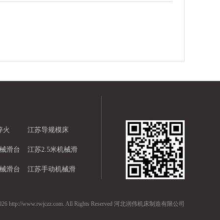
淬火
江苏导规模床
机械滑台
江苏2.5米机械滑
机械滑台
台
江苏手动机械滑
台
-2026 http://www.rwjczz.com. All Rights Reserved 河北润伟机床制造有限公司